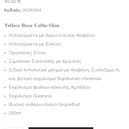
45.00 €
Κωδικός:
DX282834
Yellow Rose Cellu-Slim
Λιποσώματα με Καρνιτίνη και Καφεΐνη
Λιποσώματα με Εσκίνη
Πρωτεΐνες Σίτου
Σύμπλοκο Σιλανόλης με Αργινίνη
Ειδικό λιπολυτικό μείγμα με Καφεΐνη, Συνένζυμο A,
και φυτικό εκχύλισμα Bupleurum chinensis
Εκχύλισμα φύλλων κόκκινης Αμπέλου
Εκχύλισμα Guarana
Φυσικό αιθέριο έλαιο Grapefruit
250ml