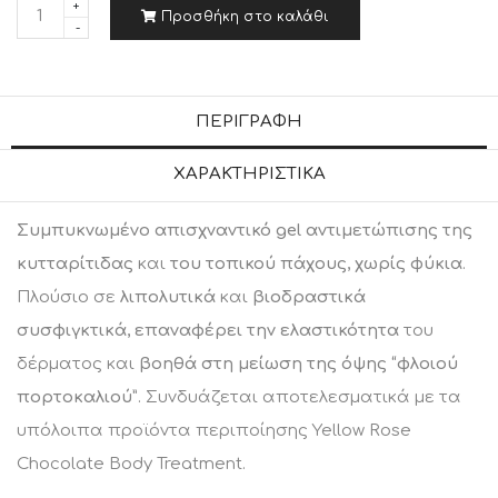
Π
Προσθήκη στο καλάθι
ο
σ
ό
ΠΕΡΙΓΡΑΦΉ
τ
ΧΑΡΑΚΤΗΡΙΣΤΙΚΆ
η
τ
Συμπυκνωμένο απισχναντικό gel
αντιμετώπισης της
α
κυτταρίτιδας
και
του τοπικού πάχους
,
χωρίς φύκια
.
Πλούσιο σε
λιπολυτικά
και
βιοδραστικά
συσφιγκτικά
,
επαναφέρει την ελαστικότητα
του
δέρματος και
βοηθά στη μείωση της όψης “φλοιού
πορτοκαλιού”
. Συνδυάζεται αποτελεσματικά με τα
υπόλοιπα προϊόντα περιποίησης Yellow Rose
Chocolate Body Treatment.