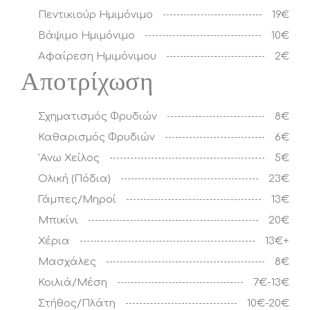
Πεντικιούρ Ημιμόνιμο
19€
Βάψιμο Ημιμόνιμο
10€
Αφαίρεση Ημιμόνιμου
2€
Αποτρίχωση
Σχηματισμός Φρυδιών
8€
Καθαρισμός Φρυδιών
6€
'Ανω Χείλος
5€
Ολική (Πόδια)
23€
Γάμπες/Μηροί
13€
Μπικίνι
20€
Χέρια
13€+
Μασχάλες
8€
Κοιλιά/Μέση
7€-13€
Στήθος/Πλάτη
10€-20€