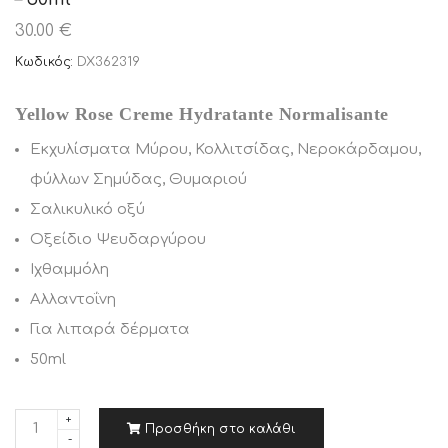
30.00 €
Κωδικός:
DX362319
Yellow Rose Creme Hydratante Normalisante
Εκχυλίσματα Μύρου, Κολλιτσίδας, Νεροκάρδαμου,
φύλλων Σημύδας, Θυμαριού
Σαλικυλικό οξύ
Οξείδιο Ψευδαργύρου
Ιχθαμμόλη
Αλλαντοΐνη
Για λιπαρά δέρματα
50ml
Π
Προσθήκη στο καλάθι