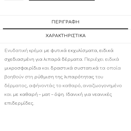
ο
σ
ό
ΠΕΡΙΓΡΑΦΉ
τ
ΧΑΡΑΚΤΗΡΙΣΤΙΚΆ
η
τ
Ενυδατική κρέμα
με φυτικά εκχυλίσματα
,
ειδικά
α
σχεδιασμένη για λιπαρά δέρματα
. Περιέχει ειδικά
μικροσφαιρίδια
και
δραστικά συστατικά
τα οποία
βοηθούν στη
ρύθμιση της λιπαρότητας
του
δέρματος, αφήνοντάς το καθαρό, αναζωογονημένο
και
με καθαρή – ματ – όψη
.
Ιδανική για νεανικές
επιδερμίδες
.