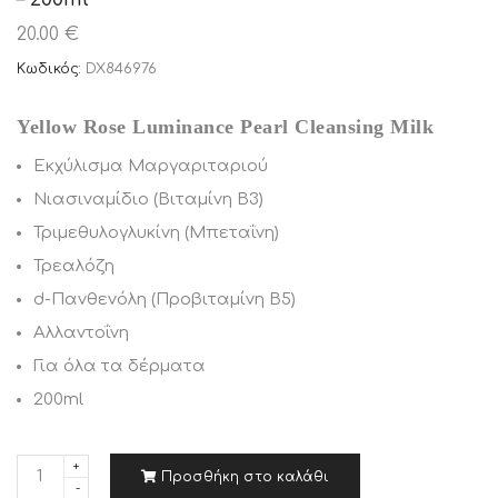
20.00 €
Κωδικός:
DX846976
Yellow Rose Luminance Pearl Cleansing Milk
Εκχύλισμα Μαργαριταριού
Νιασιναμίδιο (Βιταμίνη B3)
Τριμεθυλογλυκίνη (Μπεταΐνη)
Τρεαλόζη
d-Πανθενόλη (Προβιταμίνη B5)
Αλλαντοΐνη
Για όλα τα δέρματα
200ml
Π
Προσθήκη στο καλάθι