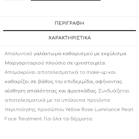
ο
σ
ό
ΠΕΡΙΓΡΑΦΉ
τ
ΧΑΡΑΚΤΗΡΙΣΤΙΚΆ
η
τ
Απαλυντικό
γαλάκτωμα καθαρισμού με εκχύλισμα
α
Μαργαριταριού
πλούσιο σε ιχνοστοιχεία
.
Απομακρύνει αποτελεσματικά το make-up και
καθαρίζει σε βάθος την επιδερμίδα, αφήνοντας
αίσθηση απαλότητας και φρεσκάδας
. Συνδυάζεται
αποτελεσματικά με τα υπόλοιπα προϊόντα
περιποίησης προσώπου Yellow Rose Luminance Pearl
Face Treatment. Για όλα τα δέρματα.