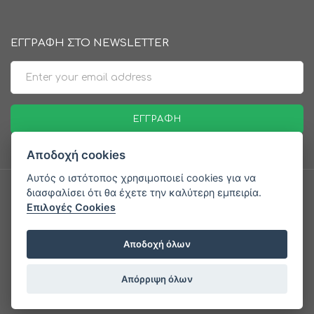
ΕΓΓΡΑΦΗ ΣΤΟ NEWSLETTER
Email
ΕΓΓΡΑΦΉ
Αποδοχή cookies
Αυτός ο ιστότοπος χρησιμοποιεί cookies για να
διασφαλίσει ότι θα έχετε την καλύτερη εμπειρία.
Επιλογές Cookies
Αποδοχή όλων
© 2026 doxopoulos.gr - Beauty Salons | all Rights
Reseved | Designed & Developed by
Reality
Απόρριψη όλων